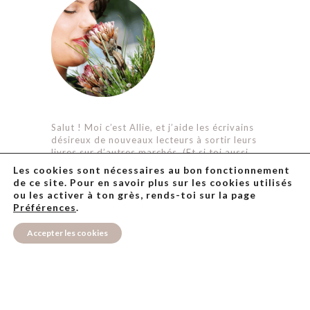
Salut ! Moi c’est Allie, et j’aide les écrivains
désireux de nouveaux lecteurs à sortir leurs
livres sur d’autres marchés. (Et si toi aussi
t’as un bouquin que t’aimerais faire voir le
Les cookies sont nécessaires au bon fonctionnement
jour en anglais,
viens par ici
qu’on continue
de ce site. Pour en savoir plus sur les cookies utilisés
cette discussion en tête à tête.)
ou les activer à ton grès, rends-toi sur la page
Préférences
.
Et lorsque je ne suis pas à la recherche des
phrases les plus représentatives pour tel ou
Accepter les cookies
tel roman, je suis une créatrice de livres de
coloriage adultes, une tricoteuse acharnée,
et une vraie
Miss J’Aimerais Savoir Tout
Faire
.
J’ai pour mission de te divertir et t’être
utile le temps de ton passage sur mon site,